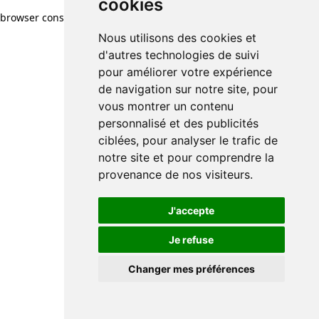
cookies
cookies
browser console for more information)
.
Nous utilisons des cookies et
Nous utilisons des cookies et
d'autres technologies de suivi
d'autres technologies de suivi
pour améliorer votre expérience
pour améliorer votre expérience
de navigation sur notre site, pour
de navigation sur notre site, pour
vous montrer un contenu
vous montrer un contenu
personnalisé et des publicités
personnalisé et des publicités
ciblées, pour analyser le trafic de
ciblées, pour analyser le trafic de
notre site et pour comprendre la
notre site et pour comprendre la
provenance de nos visiteurs.
provenance de nos visiteurs.
J'accepte
J'accepte
Je refuse
Je refuse
Changer mes préférences
Changer mes préférences