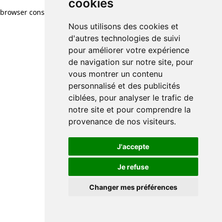
cookies
cookies
browser console for more information)
.
Nous utilisons des cookies et
Nous utilisons des cookies et
d'autres technologies de suivi
d'autres technologies de suivi
pour améliorer votre expérience
pour améliorer votre expérience
de navigation sur notre site, pour
de navigation sur notre site, pour
vous montrer un contenu
vous montrer un contenu
personnalisé et des publicités
personnalisé et des publicités
ciblées, pour analyser le trafic de
ciblées, pour analyser le trafic de
notre site et pour comprendre la
notre site et pour comprendre la
provenance de nos visiteurs.
provenance de nos visiteurs.
J'accepte
J'accepte
Je refuse
Je refuse
Changer mes préférences
Changer mes préférences