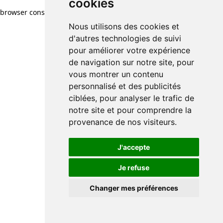
cookies
cookies
browser console for more information)
.
Nous utilisons des cookies et
Nous utilisons des cookies et
d'autres technologies de suivi
d'autres technologies de suivi
pour améliorer votre expérience
pour améliorer votre expérience
de navigation sur notre site, pour
de navigation sur notre site, pour
vous montrer un contenu
vous montrer un contenu
personnalisé et des publicités
personnalisé et des publicités
ciblées, pour analyser le trafic de
ciblées, pour analyser le trafic de
notre site et pour comprendre la
notre site et pour comprendre la
provenance de nos visiteurs.
provenance de nos visiteurs.
J'accepte
J'accepte
Je refuse
Je refuse
Changer mes préférences
Changer mes préférences