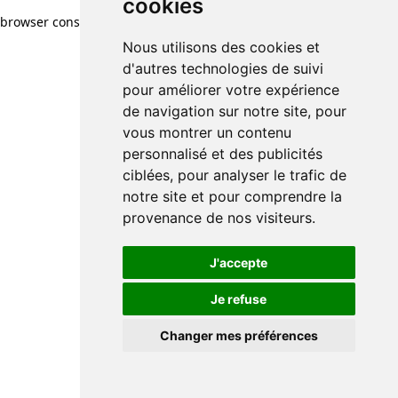
cookies
cookies
browser console for more information)
.
Nous utilisons des cookies et
Nous utilisons des cookies et
d'autres technologies de suivi
d'autres technologies de suivi
pour améliorer votre expérience
pour améliorer votre expérience
de navigation sur notre site, pour
de navigation sur notre site, pour
vous montrer un contenu
vous montrer un contenu
personnalisé et des publicités
personnalisé et des publicités
ciblées, pour analyser le trafic de
ciblées, pour analyser le trafic de
notre site et pour comprendre la
notre site et pour comprendre la
provenance de nos visiteurs.
provenance de nos visiteurs.
J'accepte
J'accepte
Je refuse
Je refuse
Changer mes préférences
Changer mes préférences