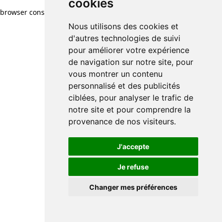
cookies
cookies
browser console for more information)
.
Nous utilisons des cookies et
Nous utilisons des cookies et
d'autres technologies de suivi
d'autres technologies de suivi
pour améliorer votre expérience
pour améliorer votre expérience
de navigation sur notre site, pour
de navigation sur notre site, pour
vous montrer un contenu
vous montrer un contenu
personnalisé et des publicités
personnalisé et des publicités
ciblées, pour analyser le trafic de
ciblées, pour analyser le trafic de
notre site et pour comprendre la
notre site et pour comprendre la
provenance de nos visiteurs.
provenance de nos visiteurs.
J'accepte
J'accepte
Je refuse
Je refuse
Changer mes préférences
Changer mes préférences