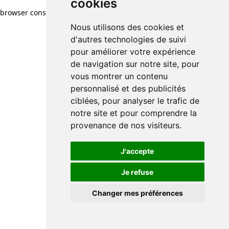
cookies
cookies
browser console for more information)
.
Nous utilisons des cookies et
Nous utilisons des cookies et
d'autres technologies de suivi
d'autres technologies de suivi
pour améliorer votre expérience
pour améliorer votre expérience
de navigation sur notre site, pour
de navigation sur notre site, pour
vous montrer un contenu
vous montrer un contenu
personnalisé et des publicités
personnalisé et des publicités
ciblées, pour analyser le trafic de
ciblées, pour analyser le trafic de
notre site et pour comprendre la
notre site et pour comprendre la
provenance de nos visiteurs.
provenance de nos visiteurs.
J'accepte
J'accepte
Je refuse
Je refuse
Changer mes préférences
Changer mes préférences