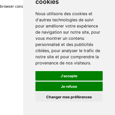
cookies
cookies
browser console for more information)
.
Nous utilisons des cookies et
Nous utilisons des cookies et
d'autres technologies de suivi
d'autres technologies de suivi
pour améliorer votre expérience
pour améliorer votre expérience
de navigation sur notre site, pour
de navigation sur notre site, pour
vous montrer un contenu
vous montrer un contenu
personnalisé et des publicités
personnalisé et des publicités
ciblées, pour analyser le trafic de
ciblées, pour analyser le trafic de
notre site et pour comprendre la
notre site et pour comprendre la
provenance de nos visiteurs.
provenance de nos visiteurs.
J'accepte
J'accepte
Je refuse
Je refuse
Changer mes préférences
Changer mes préférences