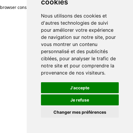
cookies
cookies
browser console for more information)
.
Nous utilisons des cookies et
Nous utilisons des cookies et
d'autres technologies de suivi
d'autres technologies de suivi
pour améliorer votre expérience
pour améliorer votre expérience
de navigation sur notre site, pour
de navigation sur notre site, pour
vous montrer un contenu
vous montrer un contenu
personnalisé et des publicités
personnalisé et des publicités
ciblées, pour analyser le trafic de
ciblées, pour analyser le trafic de
notre site et pour comprendre la
notre site et pour comprendre la
provenance de nos visiteurs.
provenance de nos visiteurs.
J'accepte
J'accepte
Je refuse
Je refuse
Changer mes préférences
Changer mes préférences