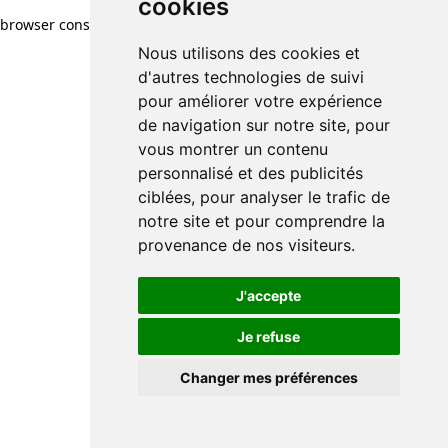
cookies
cookies
browser console for more information)
.
Nous utilisons des cookies et
Nous utilisons des cookies et
d'autres technologies de suivi
d'autres technologies de suivi
pour améliorer votre expérience
pour améliorer votre expérience
de navigation sur notre site, pour
de navigation sur notre site, pour
vous montrer un contenu
vous montrer un contenu
personnalisé et des publicités
personnalisé et des publicités
ciblées, pour analyser le trafic de
ciblées, pour analyser le trafic de
notre site et pour comprendre la
notre site et pour comprendre la
provenance de nos visiteurs.
provenance de nos visiteurs.
J'accepte
J'accepte
Je refuse
Je refuse
Changer mes préférences
Changer mes préférences