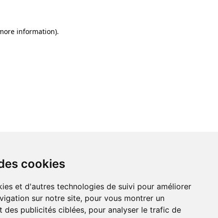
 more information)
.
 des cookies
 des cookies
ies et d'autres technologies de suivi pour améliorer
ies et d'autres technologies de suivi pour améliorer
vigation sur notre site, pour vous montrer un
vigation sur notre site, pour vous montrer un
 des publicités ciblées, pour analyser le trafic de
 des publicités ciblées, pour analyser le trafic de