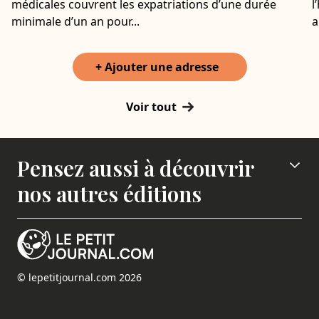
médicales couvrent les expatriations d’une durée
l
minimale d’un an pour...
a
+ Ajouter une adresse
Voir tout
Pensez aussi à découvrir
nos autres éditions
© lepetitjournal.com 2026