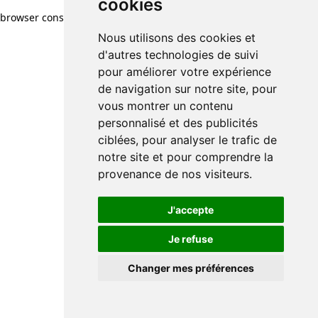
cookies
cookies
browser console for more information)
.
Nous utilisons des cookies et
Nous utilisons des cookies et
d'autres technologies de suivi
d'autres technologies de suivi
pour améliorer votre expérience
pour améliorer votre expérience
de navigation sur notre site, pour
de navigation sur notre site, pour
vous montrer un contenu
vous montrer un contenu
personnalisé et des publicités
personnalisé et des publicités
ciblées, pour analyser le trafic de
ciblées, pour analyser le trafic de
notre site et pour comprendre la
notre site et pour comprendre la
provenance de nos visiteurs.
provenance de nos visiteurs.
J'accepte
J'accepte
Je refuse
Je refuse
Changer mes préférences
Changer mes préférences