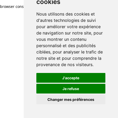
cookies
cookies
browser console for more information)
.
Nous utilisons des cookies et
Nous utilisons des cookies et
d'autres technologies de suivi
d'autres technologies de suivi
pour améliorer votre expérience
pour améliorer votre expérience
de navigation sur notre site, pour
de navigation sur notre site, pour
vous montrer un contenu
vous montrer un contenu
personnalisé et des publicités
personnalisé et des publicités
ciblées, pour analyser le trafic de
ciblées, pour analyser le trafic de
notre site et pour comprendre la
notre site et pour comprendre la
provenance de nos visiteurs.
provenance de nos visiteurs.
J'accepte
J'accepte
Je refuse
Je refuse
Changer mes préférences
Changer mes préférences