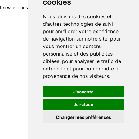
cookies
cookies
browser console for more information)
.
Nous utilisons des cookies et
Nous utilisons des cookies et
d'autres technologies de suivi
d'autres technologies de suivi
pour améliorer votre expérience
pour améliorer votre expérience
de navigation sur notre site, pour
de navigation sur notre site, pour
vous montrer un contenu
vous montrer un contenu
personnalisé et des publicités
personnalisé et des publicités
ciblées, pour analyser le trafic de
ciblées, pour analyser le trafic de
notre site et pour comprendre la
notre site et pour comprendre la
provenance de nos visiteurs.
provenance de nos visiteurs.
J'accepte
J'accepte
Je refuse
Je refuse
Changer mes préférences
Changer mes préférences