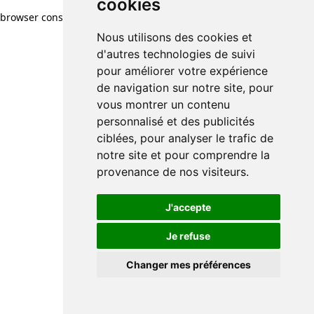
cookies
cookies
browser console for more information)
.
Nous utilisons des cookies et
Nous utilisons des cookies et
d'autres technologies de suivi
d'autres technologies de suivi
pour améliorer votre expérience
pour améliorer votre expérience
de navigation sur notre site, pour
de navigation sur notre site, pour
vous montrer un contenu
vous montrer un contenu
personnalisé et des publicités
personnalisé et des publicités
ciblées, pour analyser le trafic de
ciblées, pour analyser le trafic de
notre site et pour comprendre la
notre site et pour comprendre la
provenance de nos visiteurs.
provenance de nos visiteurs.
J'accepte
J'accepte
Je refuse
Je refuse
Changer mes préférences
Changer mes préférences