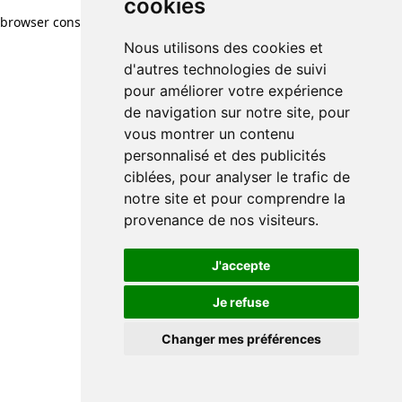
cookies
cookies
browser console for more information)
.
Nous utilisons des cookies et
Nous utilisons des cookies et
d'autres technologies de suivi
d'autres technologies de suivi
pour améliorer votre expérience
pour améliorer votre expérience
de navigation sur notre site, pour
de navigation sur notre site, pour
vous montrer un contenu
vous montrer un contenu
personnalisé et des publicités
personnalisé et des publicités
ciblées, pour analyser le trafic de
ciblées, pour analyser le trafic de
notre site et pour comprendre la
notre site et pour comprendre la
provenance de nos visiteurs.
provenance de nos visiteurs.
J'accepte
J'accepte
Je refuse
Je refuse
Changer mes préférences
Changer mes préférences