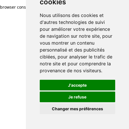
cookies
browser console for more information)
.
Nous utilisons des cookies et
d'autres technologies de suivi
pour améliorer votre expérience
de navigation sur notre site, pour
vous montrer un contenu
personnalisé et des publicités
ciblées, pour analyser le trafic de
notre site et pour comprendre la
provenance de nos visiteurs.
J'accepte
Je refuse
Changer mes préférences