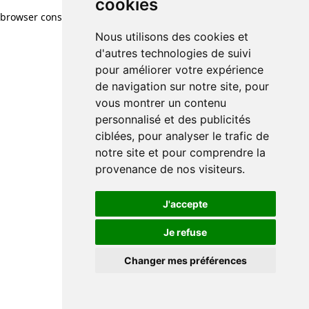
cookies
cookies
browser console for more information)
.
Nous utilisons des cookies et
Nous utilisons des cookies et
d'autres technologies de suivi
d'autres technologies de suivi
pour améliorer votre expérience
pour améliorer votre expérience
de navigation sur notre site, pour
de navigation sur notre site, pour
vous montrer un contenu
vous montrer un contenu
personnalisé et des publicités
personnalisé et des publicités
ciblées, pour analyser le trafic de
ciblées, pour analyser le trafic de
notre site et pour comprendre la
notre site et pour comprendre la
provenance de nos visiteurs.
provenance de nos visiteurs.
J'accepte
J'accepte
Je refuse
Je refuse
Changer mes préférences
Changer mes préférences