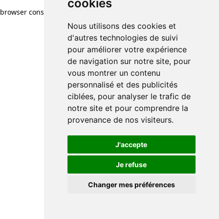
cookies
cookies
browser console for more information)
.
Nous utilisons des cookies et
Nous utilisons des cookies et
d'autres technologies de suivi
d'autres technologies de suivi
pour améliorer votre expérience
pour améliorer votre expérience
de navigation sur notre site, pour
de navigation sur notre site, pour
vous montrer un contenu
vous montrer un contenu
personnalisé et des publicités
personnalisé et des publicités
ciblées, pour analyser le trafic de
ciblées, pour analyser le trafic de
notre site et pour comprendre la
notre site et pour comprendre la
provenance de nos visiteurs.
provenance de nos visiteurs.
J'accepte
J'accepte
Je refuse
Je refuse
Changer mes préférences
Changer mes préférences