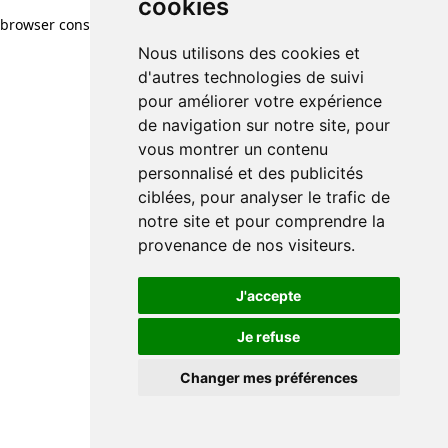
cookies
cookies
browser console for more information)
.
Nous utilisons des cookies et
Nous utilisons des cookies et
d'autres technologies de suivi
d'autres technologies de suivi
pour améliorer votre expérience
pour améliorer votre expérience
de navigation sur notre site, pour
de navigation sur notre site, pour
vous montrer un contenu
vous montrer un contenu
personnalisé et des publicités
personnalisé et des publicités
ciblées, pour analyser le trafic de
ciblées, pour analyser le trafic de
notre site et pour comprendre la
notre site et pour comprendre la
provenance de nos visiteurs.
provenance de nos visiteurs.
J'accepte
J'accepte
Je refuse
Je refuse
Changer mes préférences
Changer mes préférences