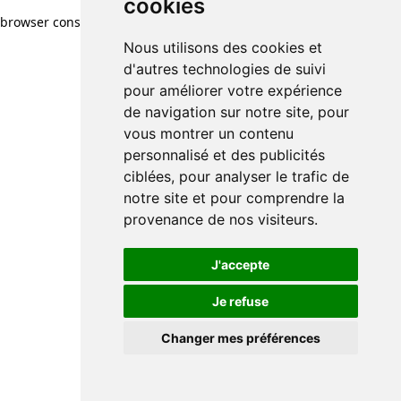
cookies
cookies
browser console for more information)
.
Nous utilisons des cookies et
Nous utilisons des cookies et
d'autres technologies de suivi
d'autres technologies de suivi
pour améliorer votre expérience
pour améliorer votre expérience
de navigation sur notre site, pour
de navigation sur notre site, pour
vous montrer un contenu
vous montrer un contenu
personnalisé et des publicités
personnalisé et des publicités
ciblées, pour analyser le trafic de
ciblées, pour analyser le trafic de
notre site et pour comprendre la
notre site et pour comprendre la
provenance de nos visiteurs.
provenance de nos visiteurs.
J'accepte
J'accepte
Je refuse
Je refuse
Changer mes préférences
Changer mes préférences