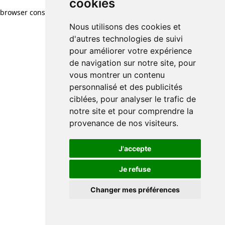
cookies
cookies
browser console for more information)
.
Nous utilisons des cookies et
Nous utilisons des cookies et
d'autres technologies de suivi
d'autres technologies de suivi
pour améliorer votre expérience
pour améliorer votre expérience
de navigation sur notre site, pour
de navigation sur notre site, pour
vous montrer un contenu
vous montrer un contenu
personnalisé et des publicités
personnalisé et des publicités
ciblées, pour analyser le trafic de
ciblées, pour analyser le trafic de
notre site et pour comprendre la
notre site et pour comprendre la
provenance de nos visiteurs.
provenance de nos visiteurs.
J'accepte
J'accepte
Je refuse
Je refuse
Changer mes préférences
Changer mes préférences