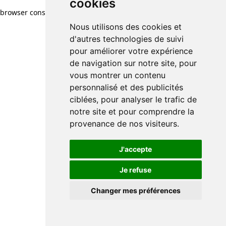
cookies
cookies
browser console for more information)
.
Nous utilisons des cookies et
Nous utilisons des cookies et
d'autres technologies de suivi
d'autres technologies de suivi
pour améliorer votre expérience
pour améliorer votre expérience
de navigation sur notre site, pour
de navigation sur notre site, pour
vous montrer un contenu
vous montrer un contenu
personnalisé et des publicités
personnalisé et des publicités
ciblées, pour analyser le trafic de
ciblées, pour analyser le trafic de
notre site et pour comprendre la
notre site et pour comprendre la
provenance de nos visiteurs.
provenance de nos visiteurs.
J'accepte
J'accepte
Je refuse
Je refuse
Changer mes préférences
Changer mes préférences