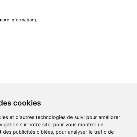
 more information)
.
 des cookies
 des cookies
ies et d'autres technologies de suivi pour améliorer
ies et d'autres technologies de suivi pour améliorer
vigation sur notre site, pour vous montrer un
vigation sur notre site, pour vous montrer un
 des publicités ciblées, pour analyser le trafic de
 des publicités ciblées, pour analyser le trafic de