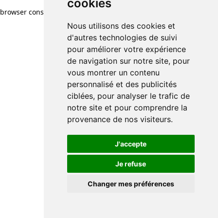
cookies
cookies
browser console for more information)
.
Nous utilisons des cookies et
Nous utilisons des cookies et
d'autres technologies de suivi
d'autres technologies de suivi
pour améliorer votre expérience
pour améliorer votre expérience
de navigation sur notre site, pour
de navigation sur notre site, pour
vous montrer un contenu
vous montrer un contenu
personnalisé et des publicités
personnalisé et des publicités
ciblées, pour analyser le trafic de
ciblées, pour analyser le trafic de
notre site et pour comprendre la
notre site et pour comprendre la
provenance de nos visiteurs.
provenance de nos visiteurs.
J'accepte
J'accepte
Je refuse
Je refuse
Changer mes préférences
Changer mes préférences