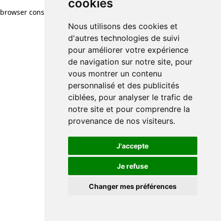
cookies
cookies
browser console for more information)
.
Nous utilisons des cookies et
Nous utilisons des cookies et
d'autres technologies de suivi
d'autres technologies de suivi
pour améliorer votre expérience
pour améliorer votre expérience
de navigation sur notre site, pour
de navigation sur notre site, pour
vous montrer un contenu
vous montrer un contenu
personnalisé et des publicités
personnalisé et des publicités
ciblées, pour analyser le trafic de
ciblées, pour analyser le trafic de
notre site et pour comprendre la
notre site et pour comprendre la
provenance de nos visiteurs.
provenance de nos visiteurs.
J'accepte
J'accepte
Je refuse
Je refuse
Changer mes préférences
Changer mes préférences