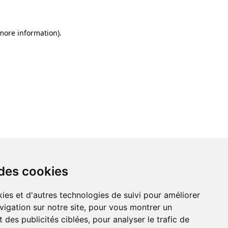
 more information)
.
 des cookies
 des cookies
ies et d'autres technologies de suivi pour améliorer
ies et d'autres technologies de suivi pour améliorer
vigation sur notre site, pour vous montrer un
vigation sur notre site, pour vous montrer un
 des publicités ciblées, pour analyser le trafic de
 des publicités ciblées, pour analyser le trafic de