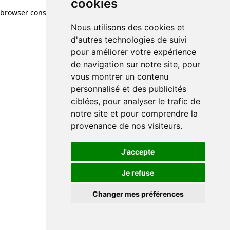
cookies
cookies
browser console for more information)
.
Nous utilisons des cookies et
Nous utilisons des cookies et
d'autres technologies de suivi
d'autres technologies de suivi
pour améliorer votre expérience
pour améliorer votre expérience
de navigation sur notre site, pour
de navigation sur notre site, pour
vous montrer un contenu
vous montrer un contenu
personnalisé et des publicités
personnalisé et des publicités
ciblées, pour analyser le trafic de
ciblées, pour analyser le trafic de
notre site et pour comprendre la
notre site et pour comprendre la
provenance de nos visiteurs.
provenance de nos visiteurs.
J'accepte
J'accepte
Je refuse
Je refuse
Changer mes préférences
Changer mes préférences