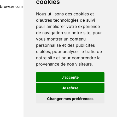
cookies
cookies
browser console for more information)
.
Nous utilisons des cookies et
Nous utilisons des cookies et
d'autres technologies de suivi
d'autres technologies de suivi
pour améliorer votre expérience
pour améliorer votre expérience
de navigation sur notre site, pour
de navigation sur notre site, pour
vous montrer un contenu
vous montrer un contenu
personnalisé et des publicités
personnalisé et des publicités
ciblées, pour analyser le trafic de
ciblées, pour analyser le trafic de
notre site et pour comprendre la
notre site et pour comprendre la
provenance de nos visiteurs.
provenance de nos visiteurs.
J'accepte
J'accepte
Je refuse
Je refuse
Changer mes préférences
Changer mes préférences