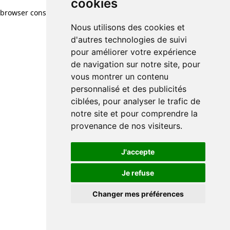
cookies
cookies
browser console for more information)
.
Nous utilisons des cookies et
Nous utilisons des cookies et
d'autres technologies de suivi
d'autres technologies de suivi
pour améliorer votre expérience
pour améliorer votre expérience
de navigation sur notre site, pour
de navigation sur notre site, pour
vous montrer un contenu
vous montrer un contenu
personnalisé et des publicités
personnalisé et des publicités
ciblées, pour analyser le trafic de
ciblées, pour analyser le trafic de
notre site et pour comprendre la
notre site et pour comprendre la
provenance de nos visiteurs.
provenance de nos visiteurs.
J'accepte
J'accepte
Je refuse
Je refuse
Changer mes préférences
Changer mes préférences