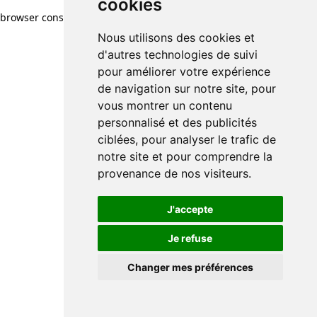
cookies
cookies
browser console for more information)
.
Nous utilisons des cookies et
Nous utilisons des cookies et
d'autres technologies de suivi
d'autres technologies de suivi
pour améliorer votre expérience
pour améliorer votre expérience
de navigation sur notre site, pour
de navigation sur notre site, pour
vous montrer un contenu
vous montrer un contenu
personnalisé et des publicités
personnalisé et des publicités
ciblées, pour analyser le trafic de
ciblées, pour analyser le trafic de
notre site et pour comprendre la
notre site et pour comprendre la
provenance de nos visiteurs.
provenance de nos visiteurs.
J'accepte
J'accepte
Je refuse
Je refuse
Changer mes préférences
Changer mes préférences