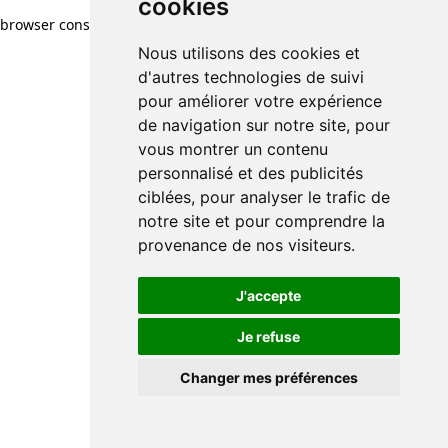
cookies
cookies
browser console for more information)
.
Nous utilisons des cookies et
Nous utilisons des cookies et
d'autres technologies de suivi
d'autres technologies de suivi
pour améliorer votre expérience
pour améliorer votre expérience
de navigation sur notre site, pour
de navigation sur notre site, pour
vous montrer un contenu
vous montrer un contenu
personnalisé et des publicités
personnalisé et des publicités
ciblées, pour analyser le trafic de
ciblées, pour analyser le trafic de
notre site et pour comprendre la
notre site et pour comprendre la
provenance de nos visiteurs.
provenance de nos visiteurs.
J'accepte
J'accepte
Je refuse
Je refuse
Changer mes préférences
Changer mes préférences