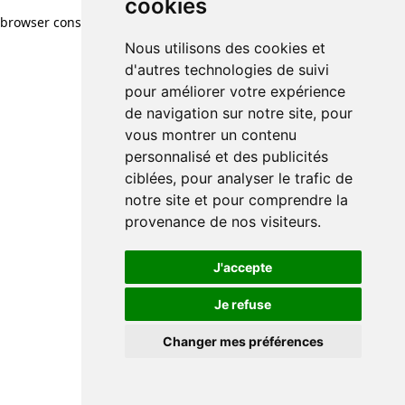
cookies
cookies
browser console for more information)
.
Nous utilisons des cookies et
Nous utilisons des cookies et
d'autres technologies de suivi
d'autres technologies de suivi
pour améliorer votre expérience
pour améliorer votre expérience
de navigation sur notre site, pour
de navigation sur notre site, pour
vous montrer un contenu
vous montrer un contenu
personnalisé et des publicités
personnalisé et des publicités
ciblées, pour analyser le trafic de
ciblées, pour analyser le trafic de
notre site et pour comprendre la
notre site et pour comprendre la
provenance de nos visiteurs.
provenance de nos visiteurs.
J'accepte
J'accepte
Je refuse
Je refuse
Changer mes préférences
Changer mes préférences