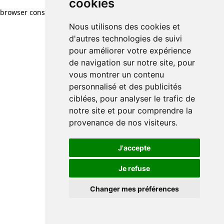
cookies
cookies
browser console for more information)
.
Nous utilisons des cookies et
Nous utilisons des cookies et
d'autres technologies de suivi
d'autres technologies de suivi
pour améliorer votre expérience
pour améliorer votre expérience
de navigation sur notre site, pour
de navigation sur notre site, pour
vous montrer un contenu
vous montrer un contenu
personnalisé et des publicités
personnalisé et des publicités
ciblées, pour analyser le trafic de
ciblées, pour analyser le trafic de
notre site et pour comprendre la
notre site et pour comprendre la
provenance de nos visiteurs.
provenance de nos visiteurs.
J'accepte
J'accepte
Je refuse
Je refuse
Changer mes préférences
Changer mes préférences