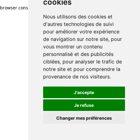
cookies
cookies
browser console for more information)
.
Nous utilisons des cookies et
Nous utilisons des cookies et
d'autres technologies de suivi
d'autres technologies de suivi
pour améliorer votre expérience
pour améliorer votre expérience
de navigation sur notre site, pour
de navigation sur notre site, pour
vous montrer un contenu
vous montrer un contenu
personnalisé et des publicités
personnalisé et des publicités
ciblées, pour analyser le trafic de
ciblées, pour analyser le trafic de
notre site et pour comprendre la
notre site et pour comprendre la
provenance de nos visiteurs.
provenance de nos visiteurs.
J'accepte
J'accepte
Je refuse
Je refuse
Changer mes préférences
Changer mes préférences