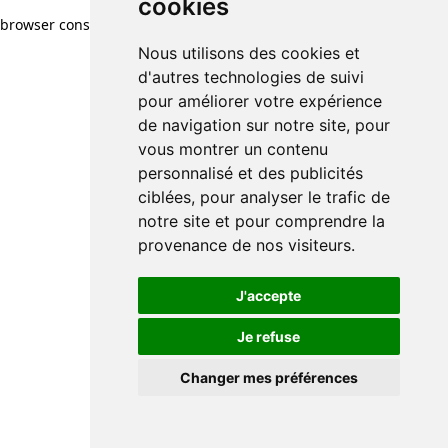
cookies
cookies
browser console for more information)
.
Nous utilisons des cookies et
Nous utilisons des cookies et
d'autres technologies de suivi
d'autres technologies de suivi
pour améliorer votre expérience
pour améliorer votre expérience
de navigation sur notre site, pour
de navigation sur notre site, pour
vous montrer un contenu
vous montrer un contenu
personnalisé et des publicités
personnalisé et des publicités
ciblées, pour analyser le trafic de
ciblées, pour analyser le trafic de
notre site et pour comprendre la
notre site et pour comprendre la
provenance de nos visiteurs.
provenance de nos visiteurs.
J'accepte
J'accepte
Je refuse
Je refuse
Changer mes préférences
Changer mes préférences